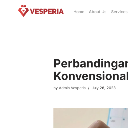
Home
About Us
Services
Skip
to
content
Perbandingan
Konvensiona
by
Admin Vesperia
July 26, 2023