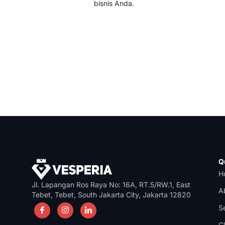
bisnis Anda.
Q
H
Jl. Lapangan Ros Raya No: 16A, RT.5/RW.1, East
A
Tebet, Tebet, South Jakarta City, Jakarta 12820
S
Cl