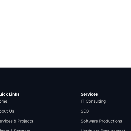
uick Links
Services
ome
IT Consulting
bout Us
SEO
ervices & Projects
Software Productions
ients & Partners
Hardware Procurement