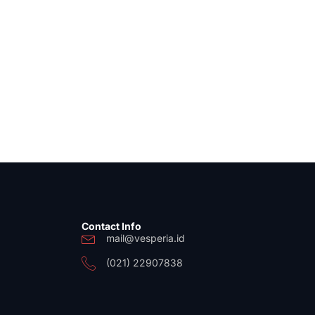
Contact Info
mail@vesperia.id
(021) 22907838