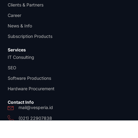
Clients & Partners
Career
News & Info
Subscription Products
Services
IT Consulting
SEO
Software Productions
Hardware Procurement
Contact Info
mail@vesperia.id
(021) 22907838
© Copyright 2025 by
PT Vesperia Global Merdeka
, All Rights
Reserved.